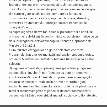
educaţia copilului; depistarea, monitorizarea şi înlăturarea
factorilor de risc: promovarea mişcării, alimentaţiei raţionale,
măsurilor de igienă personală, promovarea consumului de apă
din surse sigure, a sării iodate, combaterea fumatului,
consumului excesiv de alcool, expunerii la soare, stresului,
prevenirea traumatismului, infecţiilor sexual-transmisibile,
infecţiei HIV etc.;
b) supravegherea dezvoltării fizice şi psihomotorii a copilului
prin examene de bilanţ, în conformitate cu actele normative ce ţin
de supravegherea dezvoltării copilului sănătos, aprobate de
Ministerul Sănătăţii;
c) imunizarea categoriilor de grupă selectate conform
Programului Naţional de Imunizări, indicaţiilor epidemiologice,
ordinelor Ministerului Sănătăţii şi testarea tuberculinică a celor
selectaţi;
d) îngrijirea antenatală, supravegherea gravidelor şi îngrijirea
postnatală a lăuzelor, în conformitate cu actele normative
aprobate de Ministerul Sănătăţii, cu prescrierea investigaţiilor
paraclinice necesare, stabilite în Normele metodologice;
e) planificarea familiei: consultarea în probleme de planificare a
familiei, inclusiv alegerea mijloacelor de contracepţie pentru
persoanele fără risc obstetrical, maladii social-condiţionate etc.;